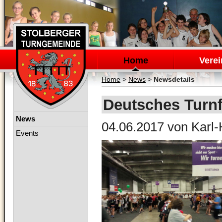
Navigation
überspringen
Home
Verei
Home
>
News
>
Newsdetails
Deutsches Turnfe
Navigation
News
04.06.2017
von Karl-
überspringen
Events