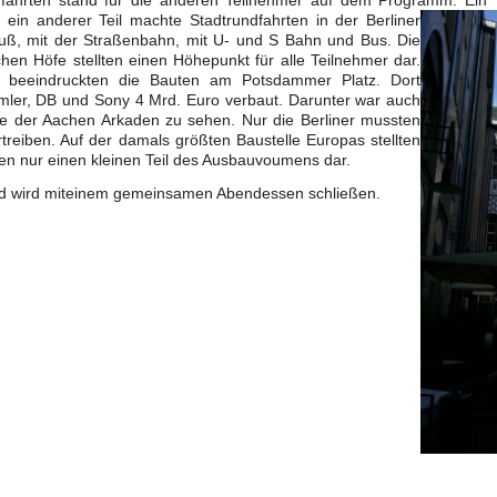
dfahrten stand für die anderen Teilnehmer auf dem Programm. Ein
ein anderer Teil machte Stadtrundfahrten in der Berliner
Fuß, mit der Straßenbahn, mit U- und S Bahn und Bus. Die
en Höfe stellten einen Höhepunkt für alle Teilnehmer dar.
n beeindruckten die Bauten am Potsdammer Platz. Dort
mler, DB und Sony 4 Mrd. Euro verbaut. Darunter war auch
ie der Aachen Arkaden zu sehen. Nur die Berliner mussten
treiben. Auf der damals größten Baustelle Europas stellten
en nur einen kleinen Teil des Ausbauvoumens dar.
d wird miteinem gemeinsamen Abendessen schließen.