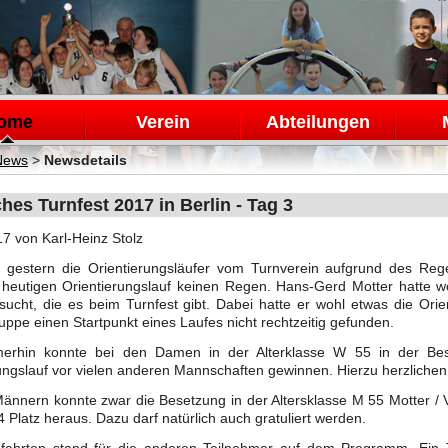
en
ome
Verein
Abteilungen
News
>
Newsdetails
hes Turnfest 2017 in Berlin - Tag 3
17
von Karl-Heinz Stolz
gestern die Orientierungsläufer vom Turnverein aufgrund des Re
heutigen Orientierungslauf keinen Regen. Hans-Gerd Motter hatte wo
ucht, die es beim Turnfest gibt. Dabei hatte er wohl etwas die Orien
uppe einen Startpunkt eines Laufes nicht rechtzeitig gefunden.
erhin konnte bei den Damen in der Alterklasse W 55 in der Be
ungslauf vor vielen anderen Mannschaften gewinnen. Hierzu herzliche
ännern konnte zwar die Besetzung in der Altersklasse M 55 Motter / 
 4 Platz heraus. Dazu darf natürlich auch gratuliert werden.