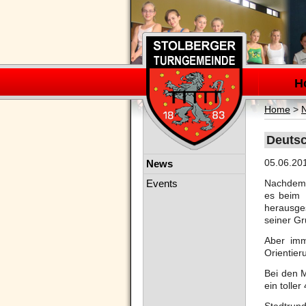
Navigation
überspring
H
Home
>
Deutsc
Navigation
05.06.20
News
überspringen
Events
Nachdem 
es beim 
herausges
seiner Gr
Aber imm
Orientier
Bei den M
ein toller