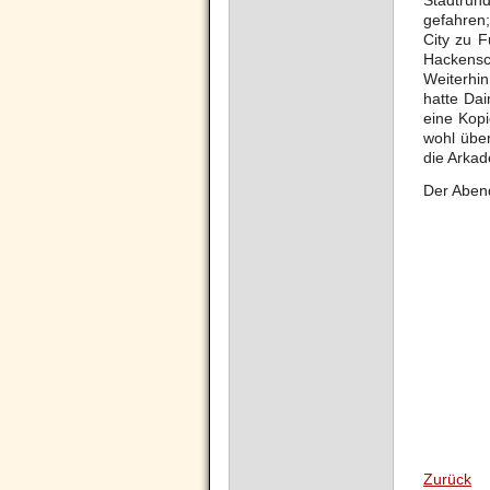
Stadtrun
gefahren;
City zu 
Hackensch
Weiterhi
hatte Dai
eine Kop
wohl über
die Arkad
Der Aben
Zurück