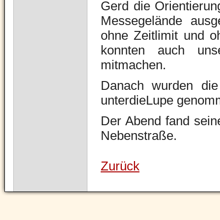
Gerd die Orientierun
Messegelände ausge
ohne Zeitlimit und 
konnten auch uns
mitmachen.
Danach wurden die 
unterdieLupe genom
Der Abend fand seine
Nebenstraße.
Zurück
Navigation
überspringen