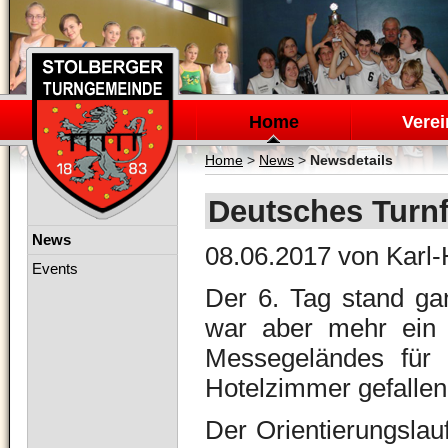
Navigation
überspringen
Home
Verei
Home
>
News
>
Newsdetails
Deutsches Turnfe
Navigation
News
08.06.2017
von Karl-
überspringen
Events
Der 6. Tag stand ga
war aber mehr ein 
Messegeländes für 
Hotelzimmer gefallen
Der Orientierungslau