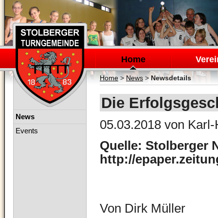
Navigation
überspringen
Home
Verei
Home
>
News
>
Newsdetails
Die Erfolgsgesc
Navigation
News
05.03.2018
von Karl-
überspringen
Events
Quelle: Stolberger 
http://epaper.zeitu
Von Dirk Müller