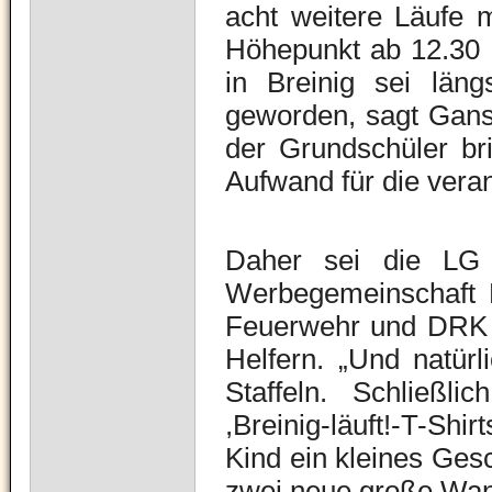
acht weitere Läufe 
Höhepunkt ab 12.30 U
in Breinig sei län
geworden, sagt Ganse
der Grundschüler br
Aufwand für die vera
Daher sei die LG 
Werbegemeinschaft Br
Feuerwehr und DRK au
Helfern. „Und natür
Staffeln. Schließli
,Breinig-läuft!-T-Shi
Kind ein kleines Gesch
zwei neue große Wan