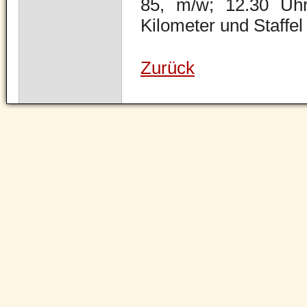
85, m/w; 12.30 Uhr
Kilometer und Staffel
Zurück
Navigation
überspringen