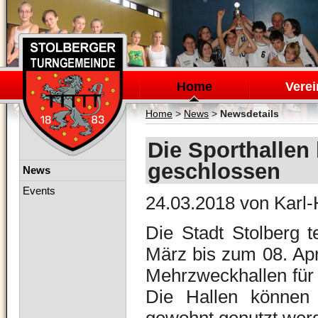
Navigation
überspringen
Home
Verei
Home
>
News
>
Newsdetails
Die Sporthallen 
geschlossen
Navigation
News
überspringen
Events
24.03.2018
von Karl-
Die Stadt Stolberg t
März bis zum 08. Apri
Mehrzweckhallen für 
Die Hallen können 