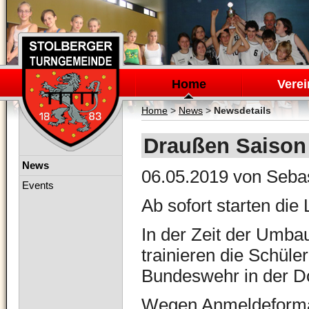
Navigation
überspringen
Home
Verei
Home
>
News
>
Newsdetails
Draußen Saison
Navigation
News
06.05.2019
von Sebas
überspringen
Events
Ab sofort starten die
In der Zeit der Umba
trainieren die Schül
Bundeswehr in der D
Wegen Anmeldeformali