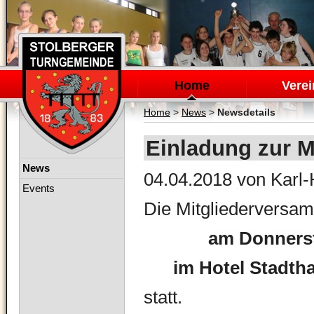
Navigation
überspringen
Home
Verei
Home
>
News
>
Newsdetails
Einladung zur 
Navigation
News
04.04.2018
von Karl-
überspringen
Events
Die Mitgliederversam
am Donnerst
im Hotel Stadtha
statt.