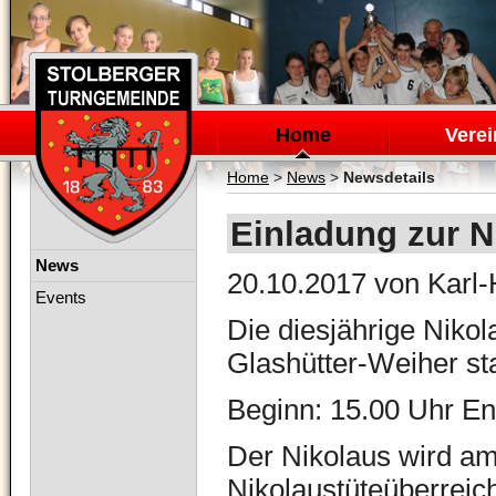
Navigation
überspringen
Home
Verei
Home
>
News
>
Newsdetails
Einladung zur N
Navigation
News
20.10.2017
von Karl-
überspringen
Events
Die diesjährige Nikol
Glashütter-Weiher sta
Beginn: 15.00 Uhr E
Der Nikolaus wird am
Nikolaustüteüberreic