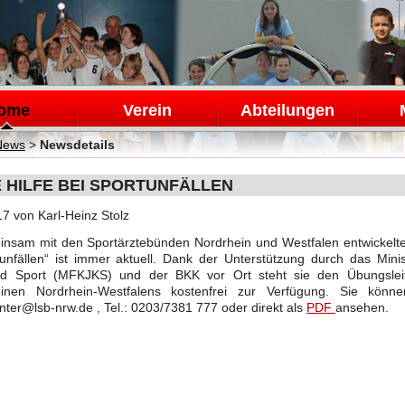
en
ome
Verein
Abteilungen
News
>
Newsdetails
 HILFE BEI SPORTUNFÄLLEN
17
von Karl-Heinz Stolz
nsam mit den Sportärztebünden Nordrhein und Westfalen entwickelte 
unfällen“ ist immer aktuell. Dank der Unterstützung durch das Minis
nd Sport (MFKJKS) und der BKK vor Ort steht sie den Übungsleit
einen Nordrhein-Westfalens kostenfrei zur Verfügung. Sie könne
nter@lsb-nrw.de , Tel.: 0203/7381 777 oder direkt als
PDF
ansehen.