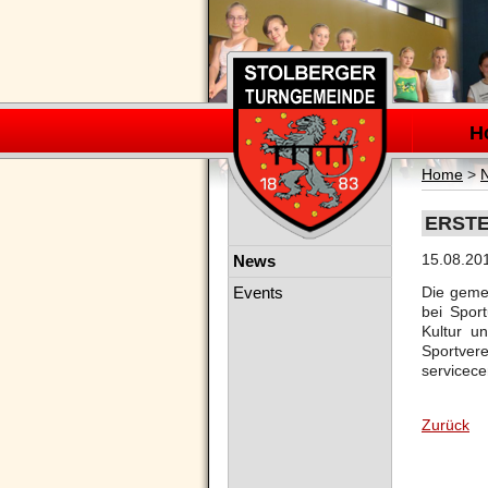
Navigation
überspring
H
Home
>
ERSTE
Navigation
15.08.20
News
überspringen
Events
Die gemei
bei Sport
Kultur u
Sportver
servicece
Zurück