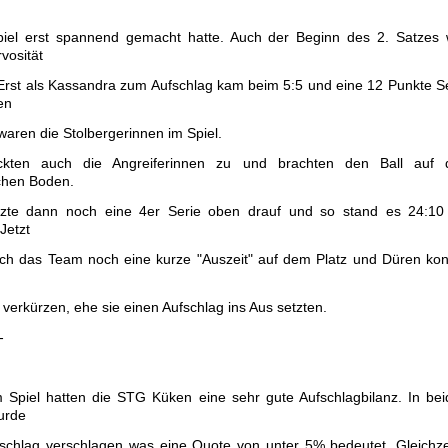
piel erst spannend gemacht hatte. Auch der Beginn des 2. Satzes 
vosität
Erst als Kassandra zum Aufschlag kam beim 5:5 und eine 12 Punkte S
en
 waren die Stolbergerinnen im Spiel.
ckten auch die Angreiferinnen zu und brachten den Ball auf 
chen Boden.
tzte dann noch eine 4er Serie oben drauf und so stand es 24:10 
Jetzt
sich das Team noch eine kurze "Auszeit" auf dem Platz und Düren ko
 verkürzen, ehe sie einen Aufschlag ins Aus setzten.
-
m Spiel hatten die STG Küken eine sehr gute Aufschlagbilanz. In be
urde
fschlag verschlagen was eine Quote von unter 5% bedeutet. Gleichze