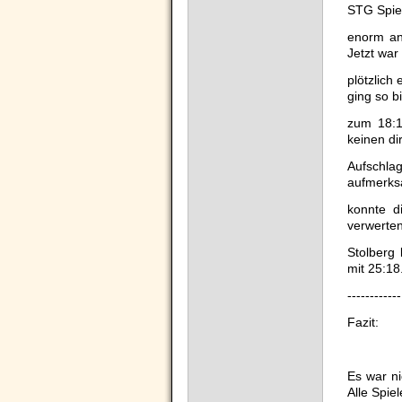
STG Spie
enorm an
Jetzt war
plötzlich
ging so b
zum 18:1
keinen di
Aufschl
aufmerk
konnte d
verwerten
Stolberg
mit 25:18
------------
Fazit:
Es war ni
Alle Spie