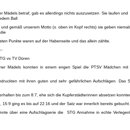
er Mädels betraf, gab es allerdings
nichts auszusetzen. Sie laufen und
jedem Ball
r und gemäß unserem Motto (s. oben im Kopf rechts) sie geben niemal
 die
sten Punkte waren auf der Habenseite und das allein zählte.
--
STG vs TV Düren
ner Mädels konnten in einem engen Spiel die PTSV Mädchen mit 
ndruckten mit ihren guten und sehr gefährlichen Aufschlägen. Das
rhalten bis zum 8:7, ehe sich die Kupferstädterinnen absetzen konnte
, 15:9 ging es bis auf 22:16 und der Satz war innerlich bereits gebucht.
nnte über eine Aufschlagserie die STG Annahme in echte Verlegenh