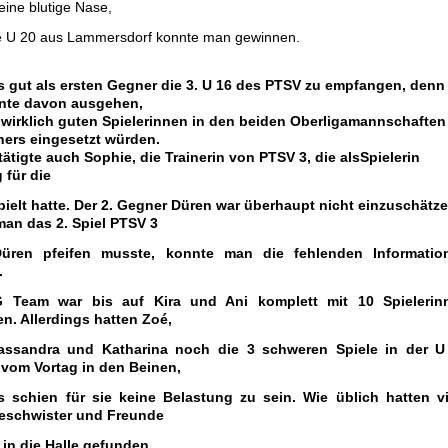
 eine blutige Nase,
e U 20 aus Lammersdorf konnte man gewinnen.
s gut als ersten Gegner die 3. U 16 des PTSV zu empfangen, denn
nte davon ausgehen,
 wirklich guten Spielerinnen in den beiden Oberligamannschaften
ers eingesetzt würden.
ätigte auch Sophie, die Trainerin von PTSV 3, die alsSpielerin
 für die
ielt hatte.
Der 2. Gegner Düren war überhaupt nicht einzuschätze
man das 2. Spiel PTSV 3
üren pfeifen musste, konnte man die fehlenden Informatio
.
 Team war bis auf Kira und Ani komplett mit 10 Spielerin
en. Allerdings hatten Zoé,
assandra und Katharina noch die 3 schweren Spiele in der U
 vom Vortag in den Beinen,
s schien für sie keine Belastung zu sein. Wie üblich hatten vi
Geschwister und Freunde
in die Halle gefunden.