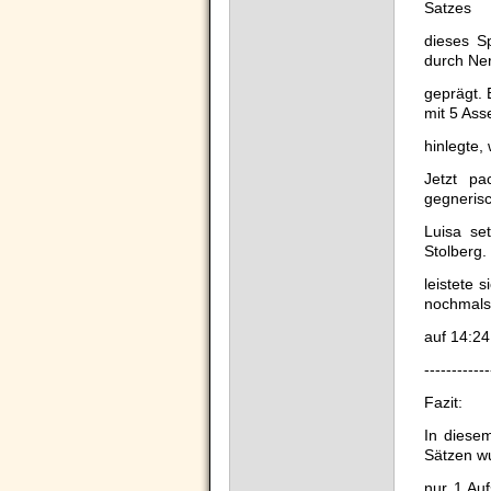
Satzes
dieses S
durch Ner
geprägt. 
mit 5 Ass
hinlegte,
Jetzt pa
gegneris
Luisa se
Stolberg. 
leistete 
nochmals
auf 14:24
------------
Fazit:
In diese
Sätzen w
nur 1 Au