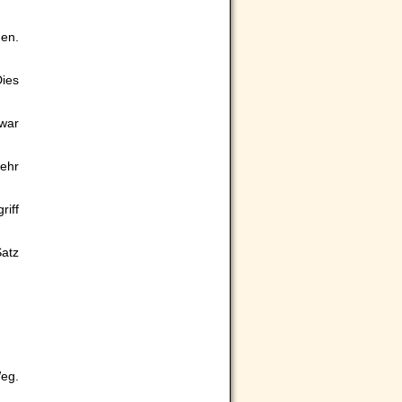
hen.
Dies
war
ehr
iff
Satz
Weg.