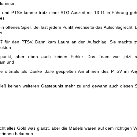
lerinnen
 und PTSV konnte trotz einer STG Auszeit mit 13:11 in Führung ge
 es
 ein offenes Spiel. Bei fast jedem Punkt wechselte das Aufschlagrecht. 
is
7 für den PTSV. Dann kam Laura an den Aufschlag. Sie machte z
rekten
agpunkt, aber eben auch keinen Fehler. Das Team war jetzt s
sam und
ie oftmals als Danke Bälle gespielten Annahmen des PTSV im Angr
.
 ließ keinen weiteren Gästepunkt mehr zu und gewann auch diesen 
.
cht alles Gold was glänzt, aber die Mädels waren auf dem richtigen 
lerinnen bekamen