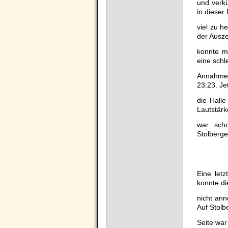
und verkü
in dieser
viel zu h
der Ausze
konnte m
eine schl
Annahme 
23:23. Je
die Halle
Lautstärk
war scho
Stolberge
Eine let
konnte d
nicht ann
Auf Stolb
Seite war