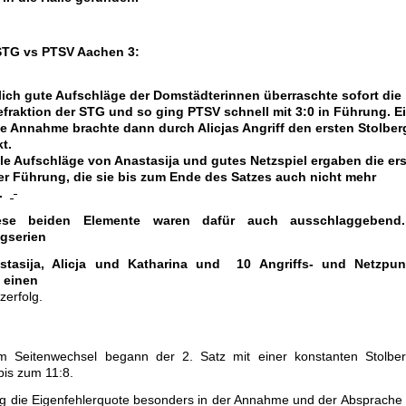
STG vs PTSV Aachen 3:
klich gute Aufschläge der Domstädterinnen überraschte sofort die
raktion der STG und so ging PTSV schnell mit 3:0 in Führung. E
te Annahme brachte dann durch Alicjas Angriff den ersten Stolber
t.
le Aufschläge von Anastasija und gutes Netzspiel ergaben die ers
er Führung, die sie bis zum Ende des Satzes auch nicht mehr
.
se beiden Elemente waren dafür auch ausschlaggebend
gserien
stasija, Alicja und Katharina und 10 Angriffs- und Netzpun
 einen
zerfolg.
 Seitenwechsel begann der 2. Satz mit einer konstanten Stolber
is zum 11:8.
eg die Eigenfehlerquote besonders in der Annahme und der Absprache