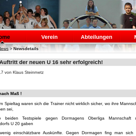
en
ome
Verein
Abteilungen
News
>
Newsdetails
Auftritt der neuen U 16 sehr erfolgreich!
17
von Klaus Steinmetz
nach Maß !
m Spieltag waren sich die Trainer nicht wirklich sicher, wo ihre Mannsc
en sei,
e beiden Testspiele gegen Dormagens Oberliga Mannschaft 
orfs U 20 gaben
wenig einschätzbare Auskünfte. Gegen Dormagen fing man sich 