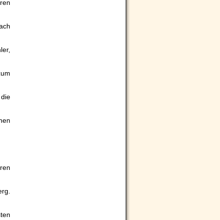
aren
Nach
ler,
zum
 die
nen
üren
erg.
sten