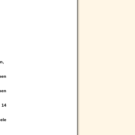
n,
nen
nen
 14
ele