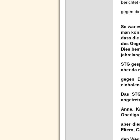
berichtet
gegen di
So war e
man kon
dass die
des Gegn
Dies best
jahrelang
STG gesp
aber da 
gegen D
einholen
Das STG
angetret
Anne, K
Oberliga
aber die
Eltern, 
den Weg 