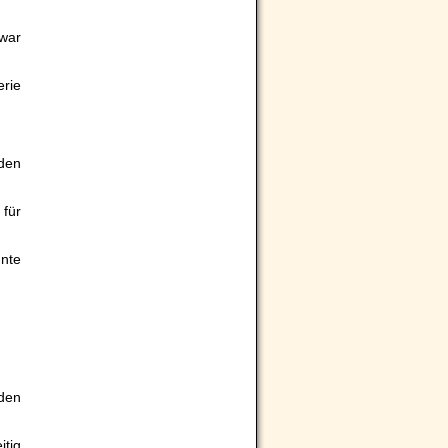
war
erie
den
für
nnte
iden
itig