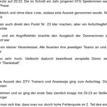
rzte auf 20:22. Die im Schnitt ein Jahr jüngeren STG Spielerinnen w
 Phase
ektisch und ohne klare Linie, sodass eine Auszeit genommen wurde. 
it
an auch direkt den Punkt Nr. 23 klar machen, aber ein Aufschlagfeh
echte
und ein Angriffsfehler brachte den Ausgleich der Dürenerinnen 
tzt war
 ein kleiner Hexenkessel. Alle feuerten ihre jeweiligen Teams an und
e
n sehr hoch. Vielleicht dadurch beeinflusst verspielte Düren ei
r "Dankeball".
zte Auszeit des DTV Trainers und Anastasija ging zum Aufschlag. D
iesen
ehmen und so ging der erste Satz ziemlich knapp mit 25:23 an Stolb
erger
 man sich klar, dass man nur durch hohe Fehlerquote im 2. Teil des er