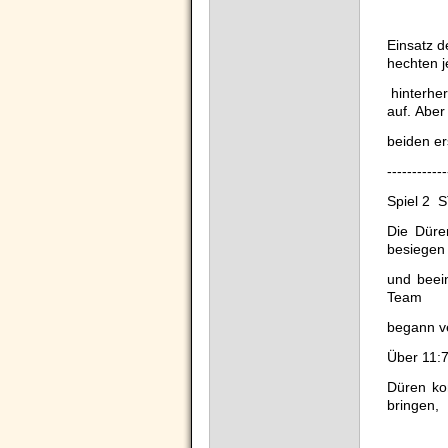
Einsatz d
hechten 
hinterhe
auf.
Aber
beiden er
------------
Spiel 2 
Die Düre
besiegen
und beei
Team
begann ve
Über 11:7
Düren ko
bringen,