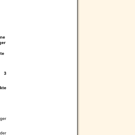
ine
ger
te
. 3
kte
ger
 der