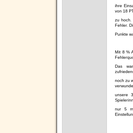
ihre Eins
von 18 P
zu hoch.
Fehler. Di
Punkte wa
Mit 8 % A
Fehlerquo
Das war
zufriede
noch zu w
verwunder
unsere 3
Spieleri
nur 5 m
Einstellu