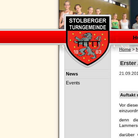
Navigation
überspring
H
Home
>
Erster 
Navigation
21.09.20
News
überspringen
Events
Auftakt 
Vor diese
einzuordn
denn di
Lammersd
darüber 