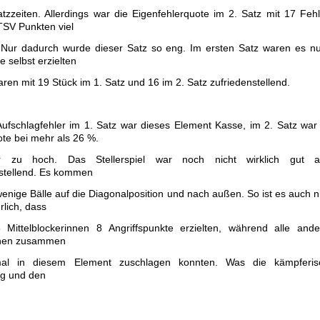
atzzeiten. Allerdings war die Eigenfehlerquote im 2. Satz mit 17 Feh
TSV Punkten viel
 Nur dadurch wurde dieser Satz so eng. Im ersten Satz waren es n
e selbst erzielten
ren mit 19 Stück im 1. Satz und 16 im 2. Satz zufriedenstellend.
ufschlagfehler im 1. Satz war dieses Element Kasse, im 2. Satz war
te bei mehr als 26 %.
 zu hoch. Das Stellerspiel war noch nicht wirklich gut a
nstellend. Es kommen
enige Bälle auf die Diagonalposition und nach außen. So ist es auch n
lich, dass
 Mittelblockerinnen 8 Angriffspunkte erzielten, während alle and
nnen zusammen
al in diesem Element zuschlagen konnten. Was die kämpferis
ng und den