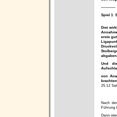
-----------
Spiel 1 
Drei wir
Annahmef
erste gu
Ligapunk
Druckvol
Stolberg
abgaben
Und die
Aufschla
von Ana
brachten
25:12 Sat
Nach dem
Führung b
Dann sti