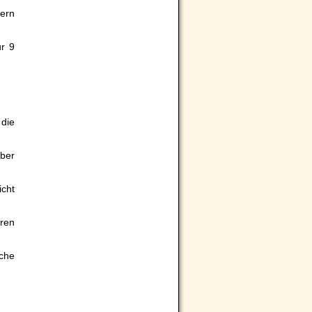
lern
ur 9
 die
ber
icht
eren
che