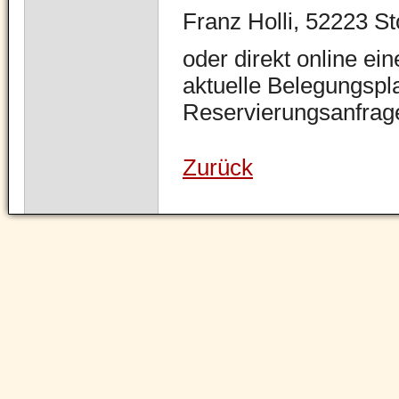
Franz Holli, 52223 St
oder direkt online ei
aktuelle Belegungspl
Reservierungsanfrag
Zurück
Navigation
überspringen