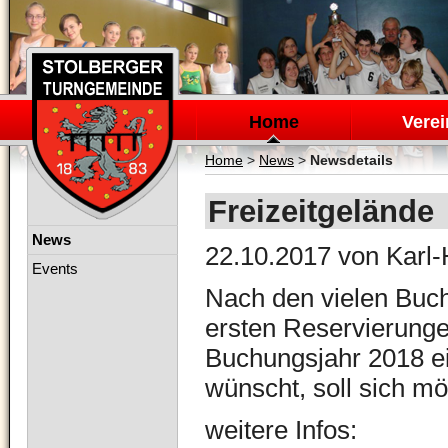
Navigation
überspringen
Home
Verei
Home
>
News
>
Newsdetails
Freizeitgelände
Navigation
News
22.10.2017
von Karl-
überspringen
Events
Nach den vielen Buc
ersten Reservierungen
Buchungsjahr 2018 e
wünscht, soll sich mö
weitere Infos: