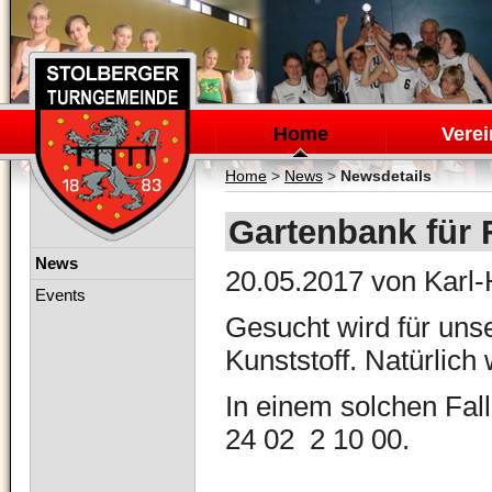
Navigation
überspringen
Home
Verei
Home
>
News
>
Newsdetails
Gartenbank für 
Navigation
News
20.05.2017
von Karl-
überspringen
Events
Gesucht wird für uns
Kunststoff. Natürlich
In einem solchen Fall 
24 02 2 10 00.