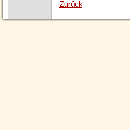
Zurück
Navigation
überspringen