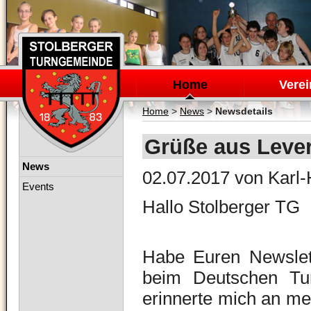
Navigation
überspringen
Home
Verei
Home
>
News
>
Newsdetails
Grüße aus Leve
Navigation
News
02.07.2017
von Karl-
überspringen
Events
Hallo Stolberger TG
Habe Euren Newslett
beim Deutschen Tur
erinnerte mich an mei