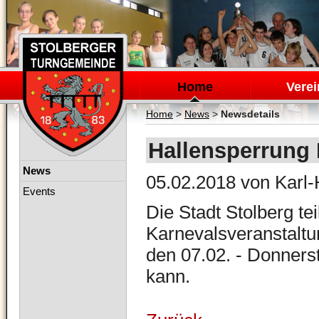
Navigation
überspringen
Home
Verei
Home
>
News
>
Newsdetails
Hallensperrung
Navigation
News
05.02.2018
von Karl-
überspringen
Events
Die Stadt Stolberg tei
Karnevalsveranstaltu
den 07.02. - Donners
kann.