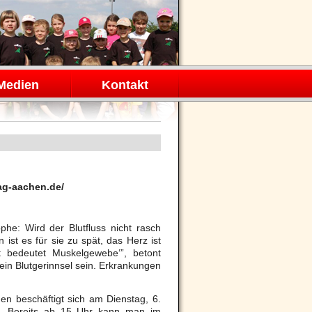
Medien
Kontakt
lag-aachen.de/
phe: Wird der Blutfluss nicht rasch
ist es für sie zu spät, das Herz ist
t bedeutet Muskelgewebe‘”, betont
 ein Blutgerinnsel sein. Erkrankungen
en beschäftigt sich am Dienstag, 6.
“. Bereits ab 15 Uhr kann man im