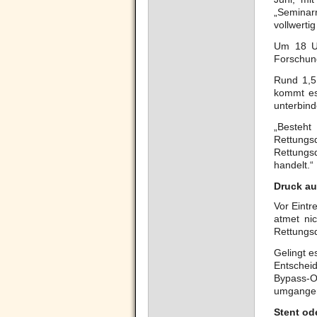
„Seminar
vollwerti
Um 18 Uh
Forschung
Rund 1,5
kommt es
unterbind
„Besteht
Rettungs
Rettungs
handelt.“
Druck au
Vor Eintr
atmet ni
Rettungs
Gelingt e
Entschei
Bypass-Op
umgangen 
Stent od