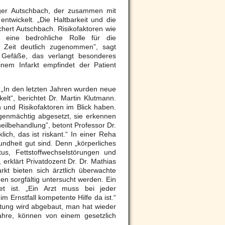
iger Autschbach, der zusammen mit
twickelt. „Die Haltbarkeit und die
ichert Autschbach. Risikofaktoren wie
 eine bedrohliche Rolle für die
r Zeit deutlich zugenommen”, sagt
 Gefäße, das verlangt besonderes
inem Infarkt empfindet der Patient
 „In den letzten Jahren wurden neue
lt“, berichtet Dr. Martin Klutmann.
 und Risikofaktoren im Blick haben.
genmächtig abgesetzt, sie erkennen
sheilbehandlung”, betont Professor Dr.
ich, das ist riskant.“ In einer Reha
ndheit gut sind. Denn „körperliches
itus, Fettstoffwechselstörungen und
erklärt Privatdozent Dr. Dr. Mathias
kt bieten sich ärztlich überwachte
en sorgfältig untersucht werden. Ein
et ist. „Ein Arzt muss bei jeder
 Ernstfall kompetente Hilfe da ist.“
astung wird abgebaut, man hat wieder
Jahre, können von einem gesetzlich