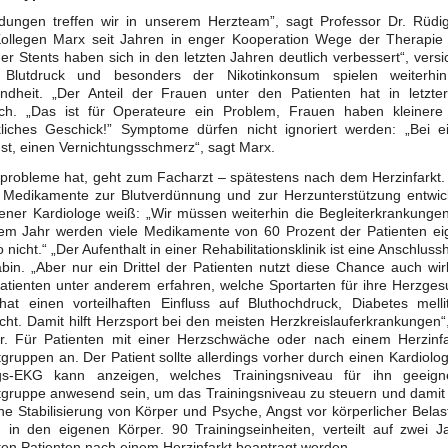
idungen treffen wir in unserem Herzteam”, sagt Professor Dr. Rüd
ollegen Marx seit Jahren in enger Kooperation Wege der Therapie en
der Stents haben sich in den letzten Jahren deutlich verbessert“, vers
 Blutdruck und besonders der Nikotinkonsum spielen weiterhin
ndheit. „Der Anteil der Frauen unter den Patienten hat in letzte
ch. „Das ist für Operateure ein Problem, Frauen haben kleinere
liches Geschick!” Symptome dürfen nicht ignoriert werden: „Bei e
t, einen Vernichtungsschmerz“, sagt Marx.
probleme hat, geht zum Facharzt – spätestens nach dem Herzinfarkt.
 Medikamente zur Blutverdünnung und zur Herzunterstützung entwicke
ner Kardiologe weiß: „Wir müssen weiterhin die Begleiterkrankungen
em Jahr werden viele Medikamente von 60 Prozent der Patienten ei
o nicht.“ „Der Aufenthalt in einer Rehabilitationsklinik ist eine Anschlus
in. „Aber nur ein Drittel der Patienten nutzt diese Chance auch wirkl
tienten unter anderem erfahren, welche Sportarten für ihre Herzgesu
 hat einen vorteilhaften Einfluss auf Bluthochdruck, Diabetes mell
ht. Damit hilft Herzsport bei den meisten Herzkreislauferkrankungen“, 
r. Für Patienten mit einer Herzschwäche oder nach einem Herzinfar
gruppen an. Der Patient sollte allerdings vorher durch einen Kardiolog
gs-EKG kann anzeigen, welches Trainingsniveau für ihn geeign
gruppe anwesend sein, um das Trainingsniveau zu steuern und damit im
eine Stabilisierung von Körper und Psyche, Angst vor körperlicher Bel
n in den eigenen Körper. 90 Trainingseinheiten, verteilt auf zwei 
ten Patienten nach einem Herzinfarkt beantragt werden.