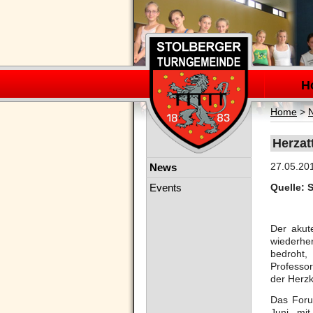
Navigation
überspring
H
Home
>
Herzat
Navigation
27.05.20
News
überspringen
Events
Quelle: 
Der akut
wiederher
bedroht,
Professor
der Herzk
Das Foru
Juni, mi