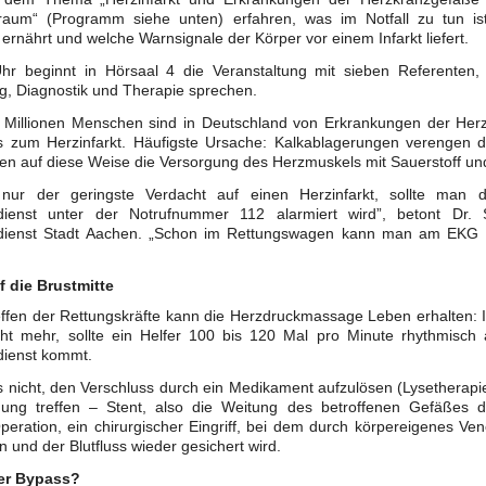
raum“ (Programm siehe unten) erfahren, was im Notfall zu tun is
g ernährt und welche Warnsignale der Körper vor einem Infarkt liefert.
r beginnt in Hörsaal 4 die Veranstaltung mit sieben Referenten
, Diagnostik und Therapie sprechen.
 Millionen Menschen sind in Deutschland von Erkrankungen der Herz
 zum Herzinfarkt. Häufigste Ursache: Kalkablagerungen verengen d
en auf diese Weise die Versorgung des Herzmuskels mit Sauerstoff un
 nur der geringste Verdacht auf einen Herzinfarkt, sollte man 
dienst unter der Notrufnummer 112 alarmiert wird”, betont Dr. S
dienst Stadt Aachen. „Schon im Rettungswagen kann man am EKG s
f die Brustmitte
effen der Rettungskräfte kann die Herzdruckmassage Leben erhalten: I
cht mehr, sollte ein Helfer 100 bis 120 Mal pro Minute rhythmisch 
dienst kommt.
s nicht, den Verschluss durch ein Medikament aufzulösen (Lysetherapi
dung treffen – Stent, also die Weitung des betroffenen Gefäßes du
eration, ein chirurgischer Eingriff, bei dem durch körpereigenes Ven
und der Blutfluss wieder gesichert wird.
er Bypass?