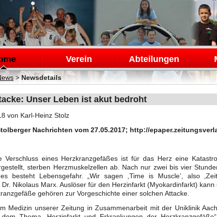
en
ome
Verein
Abteilungen
News
>
Newsdetails
tacke: Unser Leben ist akut bedroht
18
von Karl-Heinz Stolz
Stolberger Nachrichten vom 27.05.2017; http://epaper.zeitungsver
e Verschluss eines Herzkranzgefäßes ist für das Herz eine Katastro
gestellt, sterben Herzmuskelzellen ab. Nach nur zwei bis vier Stunden 
 es besteht Lebensgefahr. „Wir sagen ,Time is Muscle’, also ,Zei
 Dr. Nikolaus Marx. Auslöser für den Herzinfarkt (Myokardinfarkt) kann
ranzgefäße gehören zur Vorgeschichte einer solchen Attacke.
m Medizin unserer Zeitung in Zusammenarbeit mit der Uniklinik Aach
t dem Thema „Herzinfarkt und Erkrankungen der Herzkranzgefäße