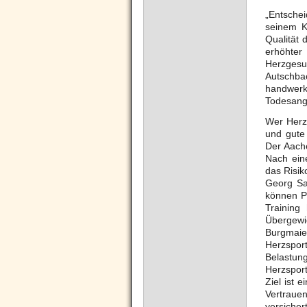
„Entsche
seinem K
Qualität 
erhöhter
Herzgesu
Autschba
handwerk
Todesangs
Wer Herz
und gute
Der Aache
Nach ein
das Risik
Georg Sab
können Pa
Training
Übergewic
Burgmaie
Herzsport
Belastun
Herzsport
Ziel ist 
Vertraue
versicher