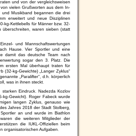
traten und von der vergleichsweisen
ar von vielen Grußworten aus dem In-
g“ und Musikband begannen die drei
mm erweitert und neue Disziplinen
-kg-Kettlebells für Männer bzw. 32-
 überschreiten, waren sieben (statt
 Einzel- und Mannschaftswertungen
ach Hause. Vier Sportler und eine
gte damit das deutsche Team nach
nenwertung sogar den 3. Platz. Die
um ersten Mal überhaupt traten für
erb (32-kg-Gewichte) „Langer Zyklus“
annte „Paralifter“, d.h. körperlich
ll, was in ihnen steckt.
en starken Eindruck. Nadezda Kozlov
16-kg-Gewicht). Roger Fabeck wurde
armigen langen Zyklus, genauso wie
 des Jahres 2018 der Stadt Stolberg,
 Sportler an und wurde im Biathlon
 waren die weiteren Mitglieder der
stützen die IUKL-Offiziellen beim
en organisatorischen Aufgaben.