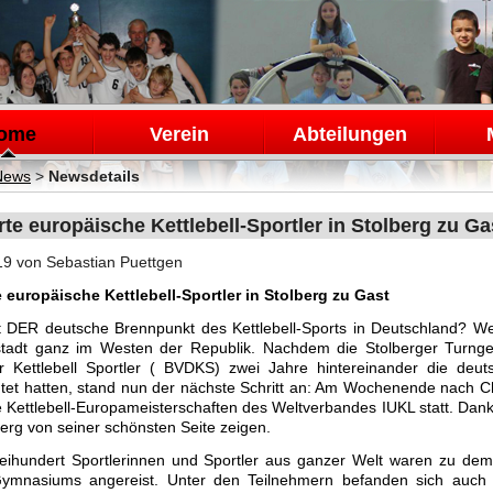
en
ome
Verein
Abteilungen
News
>
Newsdetails
te europäische Kettlebell-Sportler in Stolberg zu Ga
19
von Sebastian Puettgen
 europäische Kettlebell-Sportler in Stolberg zu Gast
t DER deutsche Brennpunkt des Kettlebell-Sports in Deutschland? We
estadt ganz im Westen der Republik. Nachdem die Stolberger Tur
r Kettlebell Sportler ( BVDKS) zwei Jahre hintereinander die deuts
tet hatten, stand nun der nächste Schritt an: Am Wochenende nach Chr
e Kettlebell-Europameisterschaften des Weltverbandes IUKL statt. Da
berg von seiner schönsten Seite zeigen.
eihundert Sportlerinnen und Sportler aus ganzer Welt waren zu dem 
ymnasiums angereist. Unter den Teilnehmern befanden sich auch s