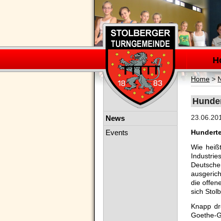
Navigation
überspring
H
Home
>
Hunder
Navigation
23.06.20
News
überspringen
Events
Hunderte
Wie heiß
Industri
Deutsche
ausgerich
die offen
sich Stol
Knapp dr
Goethe-G