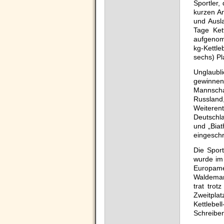
Sportler,
kurzen An
und Ausl
Tage Ket
aufgenomm
kg-Kettle
sechs) Pl
Unglaubl
gewinnen
Mannscha
Russland
Weiteren
Deutschla
und „Biat
eingeschr
Die Spor
wurde im
Europame
Waldemar 
trat tro
Zweitpla
Kettlebe
Schreiben