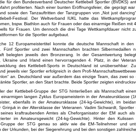
 die für den Bundesverband Deutscher Kettlebell Sportler (BVDKS) an
fahrt profitierten. Nach einer bunten Eröffnungsfeier, die geprägt w
and sowie den Tanzauftritten der Tanzgruppen von „Not just dancin
tlebell-Festival. Der Weltverband IUKL hatte das Wettkampfprogra
en, bspw. Biathlon auch für Frauen oder das einarmige Reißen mit 40
bells für Frauen. Um dennoch die drei Tage Wettkampfdauer nicht zu
attformen für die Sportler aufgebaut.
iche 12 Europameistertitel konnte die deutsche Mannschaft in den
. Fünf Sportler und zwei Mannschaften brachten Silbermedaillen n
ft belegten jeweils den Bronzerang. In der Gesamtwertung bele
, Ukraine und Irland einen hervorragenden 4. Platz, in der Vetera
twicklung des Kettlebell-Sports in Deutschland ist unübersehbar: Z
nd jeweils vier Sportler erfolgreich in dem Profi-Mannschaftswettbew
hlon“ an. Deutschland war außerdem das einzige Team, das zwei so gen
änkte Sportler, an den Start brachte. Beide Sportler zeigten eindrucksvo
tler der Kettlebell-Gruppe der STG hinterließen als Mannschaft ein
 einarmigen langen Zyklus Europameisterin in der Amateursklasse (
ister, ebenfalls in der Amateursklasse (24-kg-Gewichte), im beid
Grinjuk in der Altersklasse der Veteranen. Vadim Sichwardt, Sportler
tz seines kraftraubenden Amtes als Cheforganisator der EM auch als
tzierter im Amateursgewicht (24-kg-Gewichte). Hinter den Kulissen
ll-Gruppe der STG genau so aktiv wie die EM-Teilnehmer und unter
 der Urkunden, bei der Siegerehrung und bei den sonstigen zahlreich