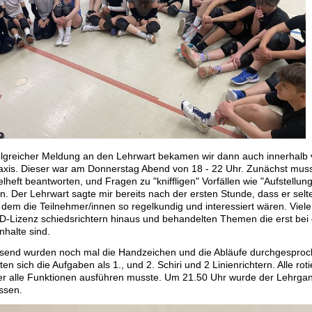
lgreicher Meldung an
den Lehrwart bekamen wir dann auch innerhalb
raxis. Dieser war am Donnerstag Abend von 18 - 22 Uhr. Zunächst muss
heft beantworten, und Fragen zu "kniffligen" Vorfällen wie "Aufstellung
. Der Lehrwart sagte mir bereits nach der ersten Stunde, dass er sel
i dem die Teilnehmer/innen so regelkundig und interessiert wären. Viel
D-Lizenz schiedsrichtern hinaus und behandelten Themen die erst bei 
nhalte sind.
send wurden noch mal die Handzeichen und die Abläufe durchgesproch
lten sich die Aufgaben als 1., und 2. Schiri und 2 Linienrichtern. Alle ro
er alle Funktionen ausführen musste. Um 21.50 Uhr wurde der Lehrga
ssen.