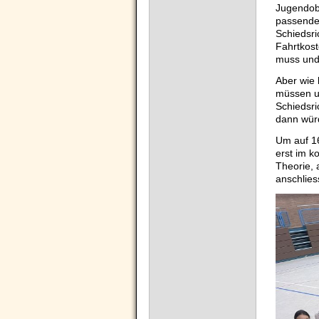
Jugendobe
passenden
Schiedsri
Fahrtkost
muss und
Aber wie
müssen um
Schiedsri
dann würd
Um auf 16
erst im k
Theorie, 
anschlie