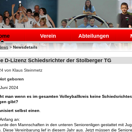
en
ome
Verein
Abteilungen
News
>
Newsdetails
e D-Lizenz Schiedsrichter der Stolberger TG
24
von Klaus Steinmetz
Not geboren
 Juni 2024
t man wenn es im gesamten Volleyballkreis keine Schiedsrichte
gen gibt?
nisiert selbst einen
.
ber von Anfang 
rde den Mannschaften in den unteren Seniorenligen gestattet mit Jug
n. Diese Vereinbarung lief in diesem Jahr aus. Jetzt müssen die Senio