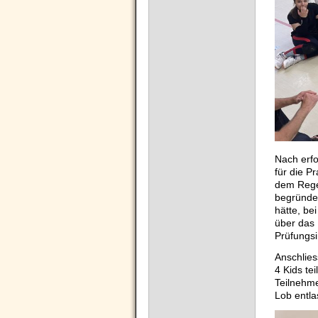
Nach erfo
für die P
dem Regel
begründen
hätte, be
über das 
Prüfungsi
Anschlies
4 Kids tei
Teilnehm
Lob entla