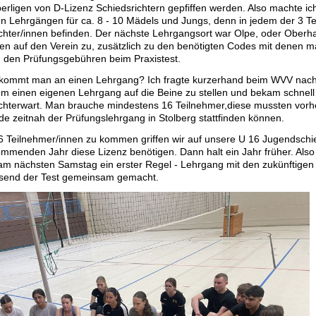
rligen von D-Lizenz Schiedsrichtern gepfiffen werden. Also machte ic
 Lehrgängen für ca. 8 - 10 Mädels und Jungs, denn in jedem der 3 Te
chter/innen befinden. Der nächste Lehrgangsort war Olpe, oder Ober
en auf den Verein zu, zusätzlich zu den benötigten Codes mit denen ma
 den Prüfungsgebühren beim Praxistest.
 kommt man an einen Lehrgang? Ich fragte kurzerhand beim WVV nach
 einen eigenen Lehrgang auf die Beine zu stellen und bekam schnell
chterwart. Man brauche mindestens 16 Teilnehmer,diese mussten vorh
e zeitnah der Prüfungslehrgang in Stolberg stattfinden können.
 Teilnehmer/innen zu kommen griffen wir auf unsere U 16 Jugendschied
ommenden Jahr diese Lizenz benötigen. Dann halt ein Jahr früher. Also
am nächsten Samstag ein erster Regel - Lehrgang mit den zukünftigen 
ssend der Test gemeinsam gemacht.