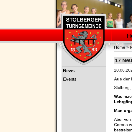
Navigation
überspring
H
Home
>
17 Neu
Navigation
20.06.20
News
überspringen
Events
Aus der 
Stolberg,
Was mach
Lehrgän
Man orga
A
Corona wu
bestreite