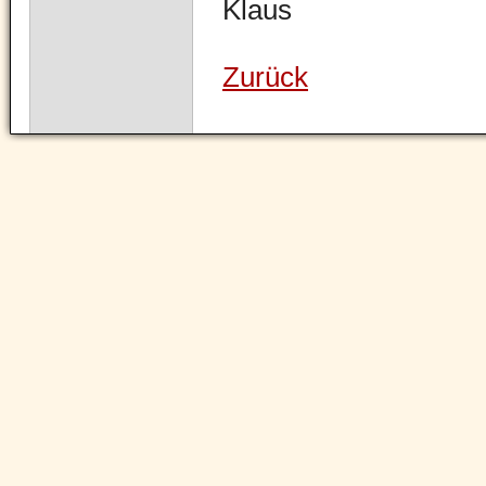
Klaus
Zurück
Navigation
überspringen