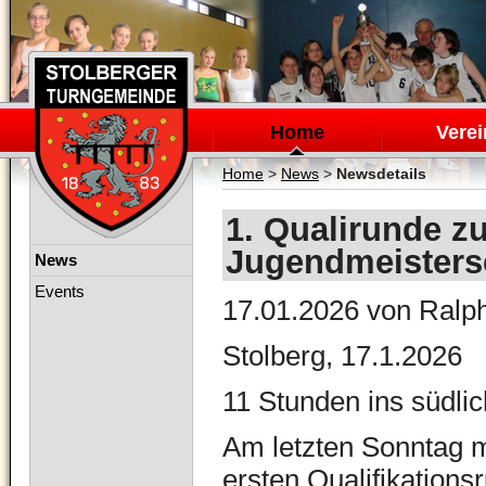
Navigation
überspringen
Home
Verei
Home
>
News
>
Newsdetails
1. Qualirunde z
Jugendmeistersc
Navigation
News
überspringen
Events
17.01.2026
von Ralph
Stolberg, 17.1.2026
11 Stunden ins südli
Am letzten Sonntag 
ersten Qualifikations