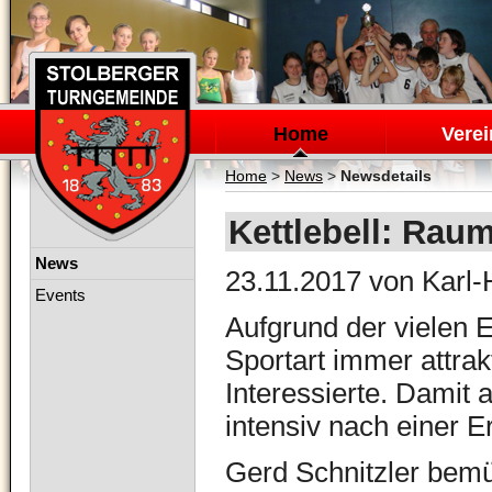
Navigation
überspringen
Home
Verei
Home
>
News
>
Newsdetails
Kettlebell: Raum
Navigation
News
23.11.2017
von Karl-
überspringen
Events
Aufgrund der vielen Er
Sportart immer attr
Interessierte. Damit 
intensiv nach einer 
Gerd Schnitzler bemüh