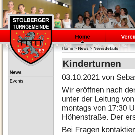
Navigation
überspringen
Home
Verei
Home
>
News
>
Newsdetails
Kinderturnen
Navigation
News
03.10.2021
von Sebas
überspringen
Events
Wir eröffnen nach de
unter der Leitung von
montags von 17:30 Uh
Höhenstraße. Der ers
Bei Fragen kontaktier