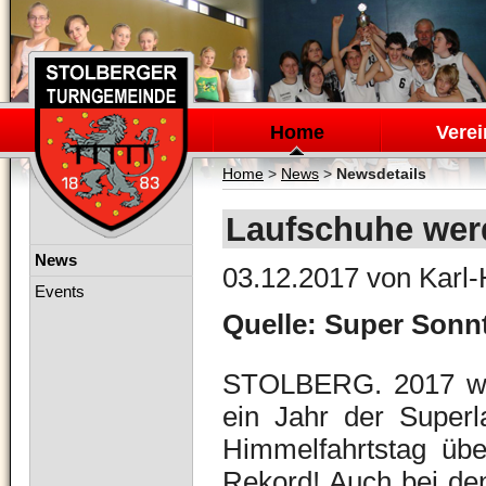
Navigation
überspringen
Home
Verei
Home
>
News
>
Newsdetails
Laufschuhe wer
Navigation
News
03.12.2017
von Karl-
überspringen
Events
Quelle: Super Sonn
STOLBERG.
2017 war
ein Jahr der Superl
Himmelfahrtstag übe
Rekord! Auch bei den