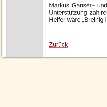
Markus Ganser– und d
Unterstützung zahlre
Helfer wäre „Breinig l
Zurück
Navigation
überspringen