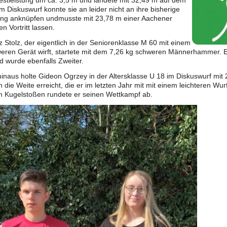
Bestleistung um ca. 3,5 m und landete mit 32,49 m auf dem
 Im Diskuswurf konnte sie an leider nicht an ihre bisherige
tung anknüpfen undmusste mit 23,78 m einer Aachener
en Vortritt lassen.
z Stolz, der eigentlich in der Seniorenklasse M 60 mit einem
eren Gerät wirft, startete mit dem 7,26 kg schweren Männerhammer. E
 wurde ebenfalls Zweiter.
inaus holte Gideon Ogrzey in der Altersklasse U 18 im Diskuswurf mit 
 die Weite erreicht, die er im letzten Jahr mit mit einem leichteren Wur
im Kugelstoßen rundete er seinen Wettkampf ab.