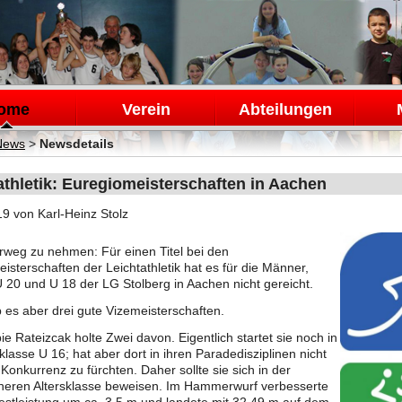
en
ome
Verein
Abteilungen
News
>
Newsdetails
athletik: Euregiomeisterschaften in Aachen
19
von Karl-Heinz Stolz
weg zu nehmen: Für einen Titel bei den
isterschaften der Leichtathletik hat es für die Männer,
 20 und U 18 der LG Stolberg in Aachen nicht gereicht.
 es aber drei gute Vizemeisterschaften.
e Rateizcak holte Zwei davon. Eigentlich startet sie noch in
sklasse U 16; hat aber dort in ihren Paradedisziplinen nicht
 Konkurrenz zu fürchten. Daher sollte sie sich in der
heren Altersklasse beweisen. Im Hammerwurf verbesserte