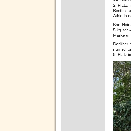
sie ihre 
2. Platz.
Bestleis
Athletin d
Karl-Hein
5 kg schw
Marke und
Darüber h
nun schon
5. Platz 