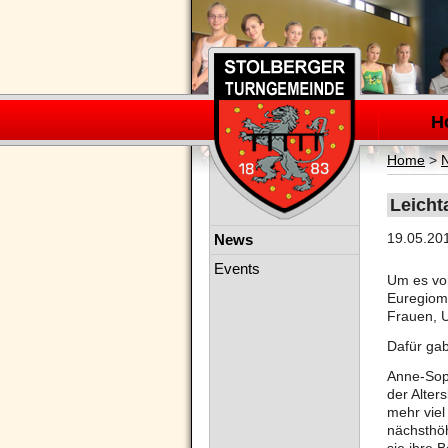
Navigation
überspring
H
Home
>
Leicht
Navigation
19.05.20
News
überspringen
Events
Um es vor
Euregiome
Frauen, U
Dafür gab
Anne-Sopi
der Alter
mehr viel
nächsthö