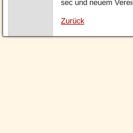
sec und neuem Verein
Zurück
Navigation
überspringen