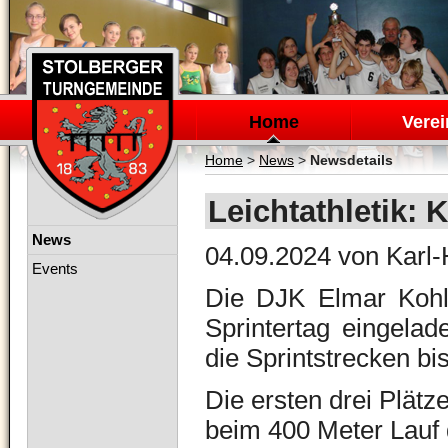
Navigation
überspringen
Home
Verei
Home
>
News
>
Newsdetails
Leichtathletik: 
Navigation
News
04.09.2024
von Karl-
überspringen
Events
Die DJK Elmar Kohl
Sprintertag eingelad
die Sprintstrecken bi
Die ersten drei Plätz
beim 400 Meter Lauf