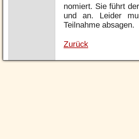
nomiert. Sie führt de
und an. Leider mus
Teilnahme absagen.
Zurück
Navigation
überspringen