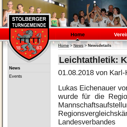
Navigation
überspringen
Home
Verei
Home
>
News
>
Newsdetails
Leichtathletik:
Navigation
News
01.08.2018
von Karl-
überspringen
Events
Lukas Eichenauer vo
wurde für die Regi
Mannschaftsaufst
Regionsverglei
Landesverbandes