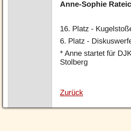
Anne-Sophie Rateic
16. Platz - Kugelstoß
6. Platz - Diskuswerf
* Anne startet für DJ
Stolberg
Zurück
Navigation
überspringen