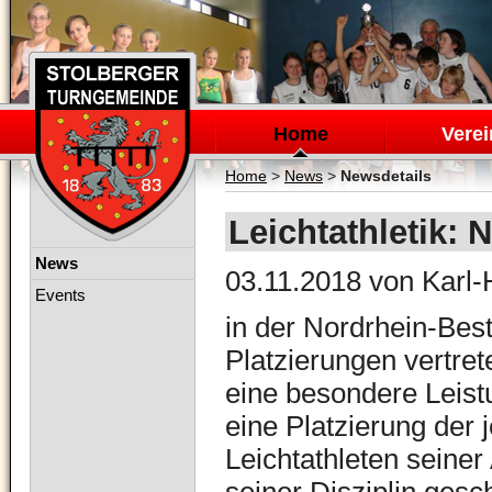
Navigation
überspringen
Home
Verei
Home
>
News
>
Newsdetails
Leichtathletik: 
Navigation
News
03.11.2018
von Karl-
überspringen
Events
in der Nordrhein-Best
Platzierungen vertret
eine besondere Leis
eine Platzierung der 
Leichtathleten seiner 