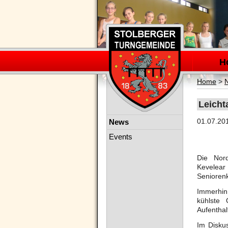
Navigation
überspring
H
Home
>
Leicht
Navigation
01.07.20
News
überspringen
Events
Die Nord
Kevelear 
Seniorenk
Immerhin 
kühlste
Aufenthal
Im Disku