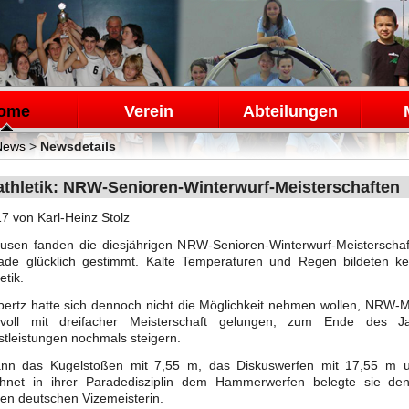
en
ome
Verein
Abteilungen
News
>
Newsdetails
athletik: NRW-Senioren-Winterwurf-Meisterschaften
17
von Karl-Heinz Stolz
usen fanden die diesjährigen NRW-Senioren-Winterwurf-Meisterschaft
rade glücklich gestimmt. Kalte Temperaturen und Regen bildeten k
etik.
ertz hatte sich dennoch nicht die Möglichkeit nehmen wollen, NRW-Mei
svoll mit dreifacher Meisterschaft gelungen; zum Ende des Ja
tleistungen nochmals steigern.
nn das Kugelstoßen mit 7,55 m, das Diskuswerfen mit 17,55 m 
hnet in ihrer Paradedisziplin dem Hammerwerfen belegte sie d
gen deutschen Vizemeisterin.