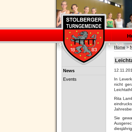
Navigation
überspring
H
Home
>
Leicht
Navigation
12.11.20
News
überspringen
Events
In Leverk
nicht ge
Leichtathl
Rita Lamb
eindruck
Jahresbes
Sie gewa
Ausgerec
diesjähri