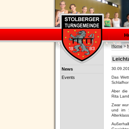
Navigation
überspring
H
Home
>
Leicht
Navigation
30.09.20
News
überspringen
Events
Das Wett
Schlafhor
Aber die
Rita Lamb
Zwar wur
und im S
Alterklas
Außerhal