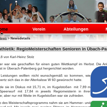
en
ome
Verein
Abteilungen
News
>
Newsdetails
athletik: RegioMeisterschaften Senioren in Übach-P
18
von Karl-Heinz Stolz
er war wie geschaffen für einen guten Wettkampf im Herbst. Die A
st in Überach-Palenberg gut hergerichtet worden.
 Leistungen wollten nicht wunschgemäß so kommen, wie
ertz sich das in der Alterkalsse W 60 gewünscht hatte.
de sie im Diskus mit 15,71 m, im Kugelstoßen mit 7,89 m
peerwurf mit 17,84 m jeweils Regiomeisterin in ihrer
se; aber nur mit Weite im Kugelstoßen war sie zufrieden.
b des Meisterschaftsprogramms nahm sie am Hammer- und