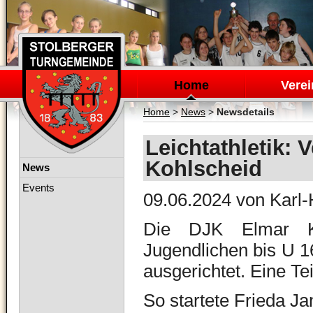
Navigation
überspringen
Home
Verei
Home
>
News
>
Newsdetails
Leichtathletik:
Kohlscheid
Navigation
News
überspringen
Events
09.06.2024
von Karl-
Die DJK Elmar Ko
Jugendlichen bis U 1
ausgerichtet. Eine Te
So startete Frieda Ja