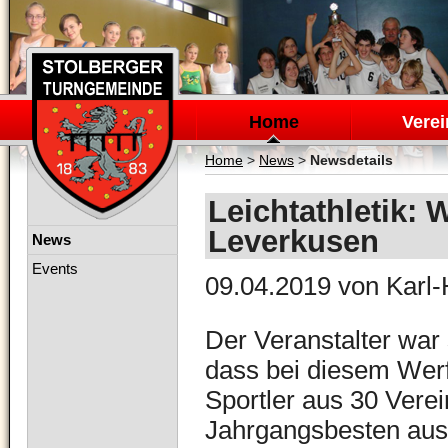
Navigation
überspringen
Home
Verei
Home
>
News
>
Newsdetails
Leichtathletik: 
Leverkusen
Navigation
News
überspringen
Events
09.04.2019
von Karl-
Der Veranstalter war 
dass bei diesem Wer
Sportler aus 30 Vere
Jahrgangsbesten au