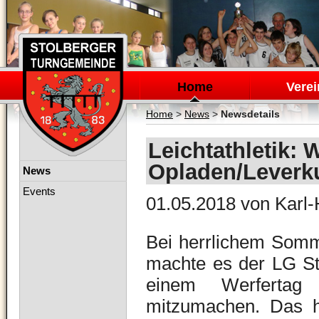
Navigation
überspringen
Home
Verei
Home
>
News
>
Newsdetails
Leichtathletik: 
Opladen/Leverk
Navigation
News
überspringen
Events
01.05.2018
von Karl-
Bei herrlichem Somm
machte es der LG St
einem Werfertag 
mitzumachen. Das 