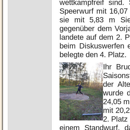
wettkampfreif sind
Speerwurf mit 16,07
sie mit 5,83 m Si
gegenüber dem Vorja
landete auf dem 2. 
beim Diskuswerfen e
belegte den 4. Platz.
Ihr Bru
Saisonst
der Alt
wurde d
24,05 m
mit 20,
2. Platz
einem Standwurf, d