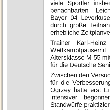
viele Sportler insb
benachbarten Leicht
Bayer 04 Leverkuse
durch große Teilna
erhebliche Zeitplanv
Trainer Karl-Hein
Wettkampfpause
mit
Altersklasse M 55 mit
für die Deutsche Sen
Zwischen den Versuch
für die Verbesserun
Ogrzey hatte erst En
intensiver begonn
Standwürfe praktizie