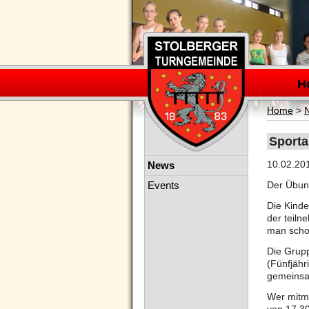
Navigation
überspring
H
Home
>
Sporta
Navigation
10.02.20
News
überspringen
Events
Der Übung
Die Kinde
der teiln
man schon
Die Grupp
(Fünfjähr
gemeinsa
Wer mitma