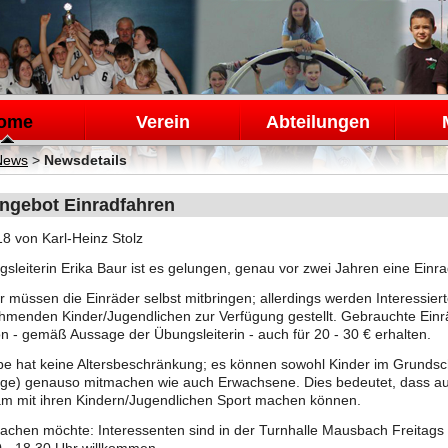
en
ome
Verein
Abteilungen
News
>
Newsdetails
ngebot Einradfahren
18
von Karl-Heinz Stolz
sleiterin Erika Baur ist es gelungen, genau vor zwei Jahren eine Einr
r müssen die Einräder selbst mitbringen; allerdings werden Interessier
ehmenden Kinder/Jugendlichen zur Verfügung gestellt. Gebrauchte Ein
 - gemäß Aussage der Übungsleiterin - auch für 20 - 30 € erhalten.
e hat keine Altersbeschränkung; es können sowohl Kinder im Grundsch
ige) genauso mitmachen wie auch Erwachsene. Dies bedeutet, dass au
m mit ihren Kindern/Jugendlichen Sport machen können.
chen möchte: Interessenten sind in der Turnhalle Mausbach Freitags i