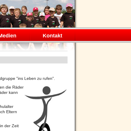
Medien
Kontakt
adgruppe "ins Leben zu rufen".
ten die Räder
räder kann
ulalter
ch Eltern
n der Zeit