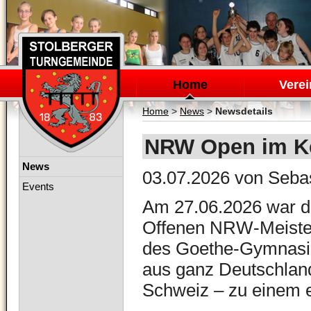
Navigation
überspringen
Home
Verei
Home
>
News
>
Newsdetails
NRW Open im Ket
Navigation
News
03.07.2026
von Sebas
überspringen
Events
Am 27.06.2026 war d
Offenen NRW-Meistersc
des Goethe-Gymnasium
aus ganz Deutschland
Schweiz – zu einem e