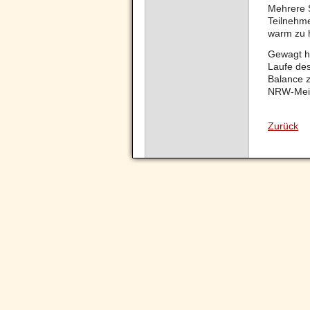
Mehrere 
Teilnehme
warm zu h
Gewagt ha
Laufe des
Balance z
NRW-Meist
Zurück
Navigation
überspringen