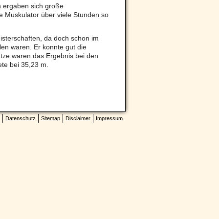
h ergaben sich große
e Muskulator über viele Stunden so
isterschaften, da doch schon im
len waren. Er konnte gut die
ätze waren das Ergebnis bei den
te bei 35,23 m.
Datenschutz
Sitemap
Disclaimer
Impressum