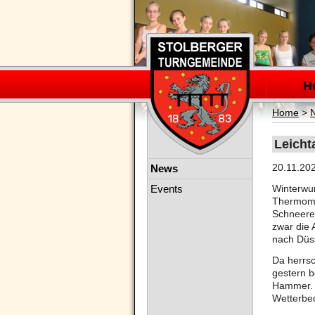
Navigation
überspring
H
Home
>
Leicht
Navigation
20.11.20
News
überspringen
Events
Winterwur
Thermomet
Schneerei
zwar die 
nach Düs
Da herrsc
gestern 
Hammer.
Wetterbed