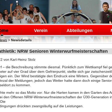
en
ome
Verein
Abteilungen
News
>
Newsdetails
athletik: NRW Senioren Winterwurfmeisterschaften
22
von Karl-Heinz Stolz
f – die Beschreibung stimmte diesmal. Pünktlich zum Wettkampf fiel 
er auf vier Grad über dem Gefrierpunkt, stellte sich gar zwischenzeitl
gen ein. Der Wind bestätigte den Eindruck eine Winters. Gegenüber de
Anzal der Meldungen; jedoch das Wetter hatte dann doch einige Senior
seldort zu kommen.
hte mehr so das Motto vor: Nur die Harten kamen in den Garten des A
bei den Offenen NRW-Winterwurfmeisterschaften der Ü30-Generation i
 Die
ingungen drückten zwangsläufig auf die Leistungen.