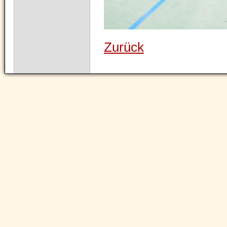
Zurück
Navigation
überspringen