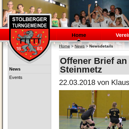
Navigation
überspringen
Home
Verei
Home
>
News
>
Newsdetails
Offener Brief a
Steinmetz
Navigation
News
überspringen
Events
22.03.2018
von Klaus