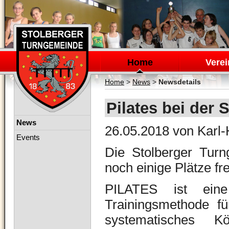
Navigation
überspringen
Home
Verei
Home
>
News
>
Newsdetails
Pilates bei der
Navigation
News
26.05.2018
von Karl-
überspringen
Events
Die Stolberger Turn
noch einige Plätze fre
PILATES ist eine
Trainingsmethode f
systematisches Kö