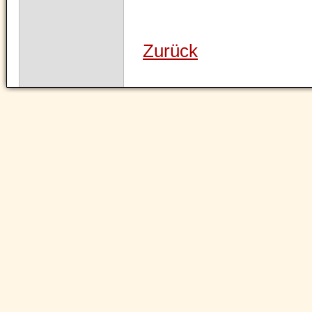
Zurück
Navigation
überspringen