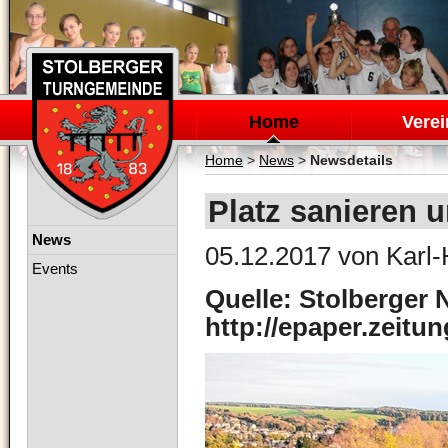
Navigation
überspringen
Home
Verei
Home
>
News
>
Newsdetails
Platz sanieren u
Navigation
News
05.12.2017
von Karl-
überspringen
Events
Quelle: Stolberger 
http://epaper.zeitu