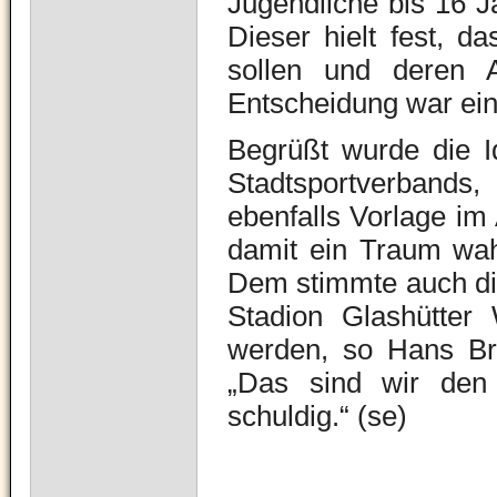
Jugendliche bis 16 J
Dieser hielt fest, d
sollen und deren A
Entscheidung war ei
Begrüßt wurde die I
Stadtsportverbands
ebenfalls Vorlage im
damit ein Traum wah
Dem stimmte auch die
Stadion Glashütter
werden, so Hans B
„Das sind wir den 
schuldig.“ (se)