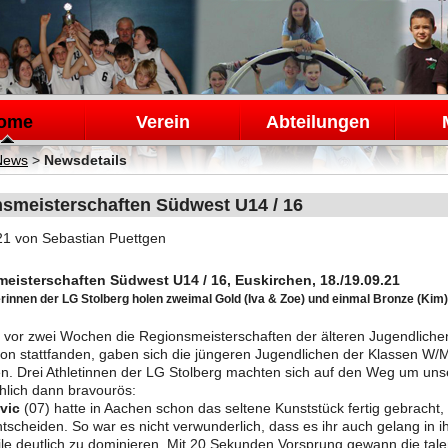
en
ome
Verein
Abteilungen
News
>
Newsdetails
smeisterschaften Südwest U14 / 16
21
von Sebastian Puettgen
eisterschaften Südwest U14 / 16, Euskirchen, 18./19.09.21
erinnen der LG Stolberg holen zweimal Gold (Iva & Zoe) und einmal Bronze (Kim)
vor zwei Wochen die Regionsmeisterschaften der älteren Jugendliche
on stattfanden, gaben sich die jüngeren Jugendlichen der Klassen W/
n. Drei Athletinnen der LG Stolberg machten sich auf den Weg um unse
chlich dann bravourös:
vic
(07) hatte in Aachen schon das seltene Kunststück fertig gebracht,
ntscheiden. So war es nicht verwunderlich, dass es ihr auch gelang in 
le deutlich zu dominieren. Mit 20 Sekunden Vorsprung gewann die talent