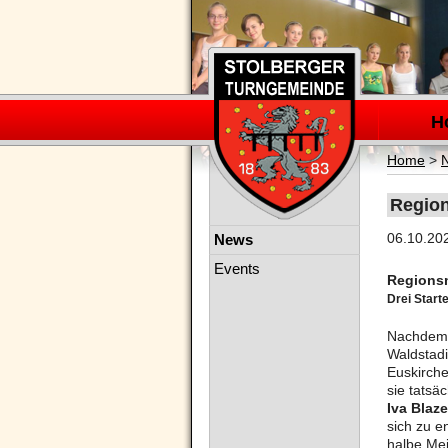
Navigation
überspring
H
Home
>
Region
Navigation
06.10.20
News
überspringen
Events
Regionsm
Drei Start
Nachdem 
Waldstadi
Euskirche
sie tatsä
Iva Blaze
sich zu e
halbe Mei