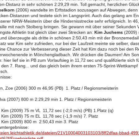
n-Distanz in sehr schönen 2:29,29 min. Toll gemacht, herzlichen Glü
kelkorn
(2006) wandelte im Erftstadion sozusagen auf Abwegen, denn 
ecken-Distanzen und testete sich im Langsprint. Auch das gelang am End
serer NRW-Meisterin über die Hindernisstrecke sehr erfolgreich. In 46
lle mit nach Stolberg bringen. Sie gewann mit über seiner Sekunden Vo
ngste Athletin trat gleich über zwei Strecken an:
Kim Juchems
(2009) 
e und überzeugte als dritte in schönen 2:50,43 min mit der Bronzemedail
atz war Kim sehr zufrieden, nur bei der Laufzeit meinte sie selber, da
ine Chance zur Verbesserung dieser Zeit hat Kim dazu noch bei den 
rwochenende in Mönchengladbach. Wir drücken die Daumen! Am Sonnt
 hier lief sie in PB zum Vorlaufsieg in 11,72 sec und qualifizierte sich f
 den 7. Rang... und das gleich beim ihrem ersten 75-Sprint-Wettkampf 
nsch.
nisse:
n, Zoe (2006) 300 m 46,95 (PB) 1. Platz / Regionsmeisterin
 Iva (2007) 800 m 2:29,29 min 1. Platz / Regionsmeisterin
Kim (2009) 75 m VL 11,72 sec (-2,0 m/s) (PB) 1.Platz (q)
Kim (2009) 75 m EL 11,78 sec (-1,9 m/s) 7. Platz
 Kim (2009) 800 m 2:50,43 min 3. Platz
amtergebnisse:
ateien.leichtathletik.de/dateien/21V10004003103103/8ff2dfaa-bbad-49
62f/Ergebnisliste.pdf