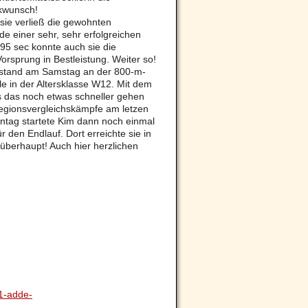
ckwunsch!
sie verließ die gewohnten
e einer sehr, sehr erfolgreichen
,95 sec konnte auch sie die
rsprung in Bestleistung. Weiter so!
stand am Samstag an der 800-m-
le in der Altersklasse W12. Mit dem
ss das noch etwas schneller gehen
Regionsvergleichskämpfe am letzen
ag startete Kim dann noch einmal
ür den Endlauf. Dort erreichte sie in
überhaupt! Auch hier herzlichen
91-adde-