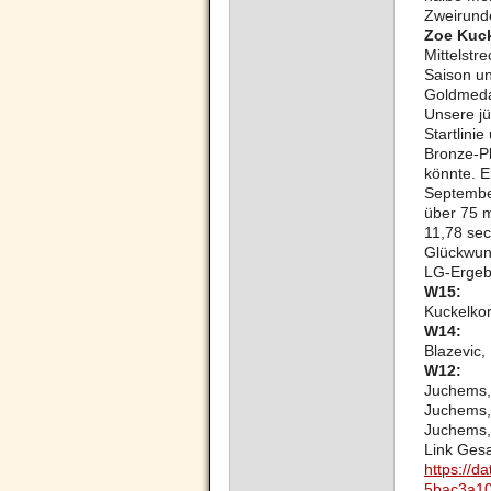
Zweirunde
Zoe Kuc
Mittelstr
Saison un
Goldmedai
Unsere jü
Startlini
Bronze-Pl
könnte. E
Septembe
über 75 m:
11,78 sec
Glückwu
LG-Ergeb
W15:
Kuckelkor
W14:
Blazevic,
W12:
Juchems, 
Juchems, 
Juchems,
Link Ges
https://d
5bac3a104