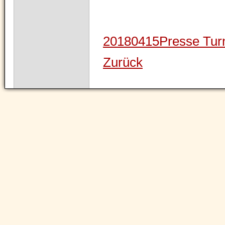
20180415Presse Tur
Zurück
Navigation
überspringen