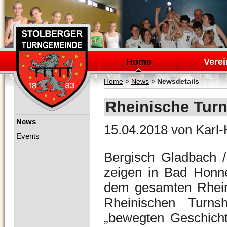
Navigation
überspringen
Home
Verei
Home
>
News
>
Newsdetails
Rheinische Turn
Navigation
News
15.04.2018
von Karl-
überspringen
Events
Bergisch Gladbach
zeigen in Bad Honne
dem gesamten Rhein
Rheinischen Turns
„bewegten Geschich