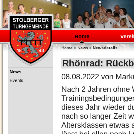
Navigation
überspringen
Home
Verei
Home
>
News
>
Newsdetails
Rhönrad: Rückbl
Navigation
News
08.08.2022
von Mark
überspringen
Events
Nach 2 Jahren ohne W
Trainingsbedingunge
dieses Jahr wieder d
nach so langer Zeit w
Altersklassen etwas 