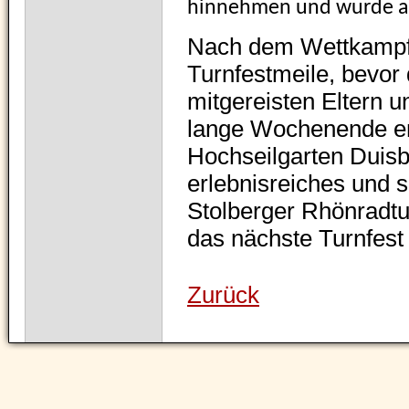
hinnehmen und wurde a
Nach dem Wettkampf g
Turnfestmeile, bevor
mitgereisten Eltern 
lange Wochenende en
Hochseilgarten Duis
erlebnisreiches und s
Stolberger Rhönradtu
das nächste Turnfest 
Zurück
Navigation
überspringen