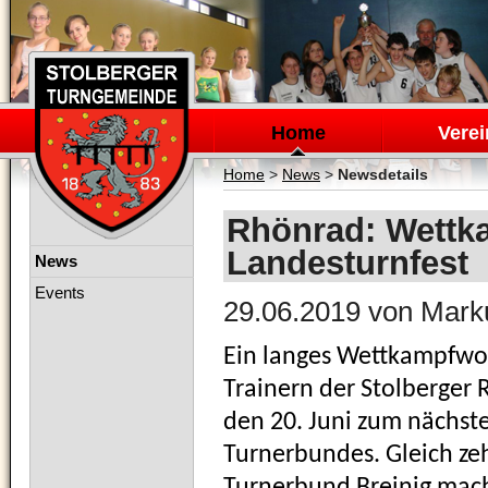
Navigation
überspringen
Home
Verei
Home
>
News
>
Newsdetails
Rhönrad: Wettk
Landesturnfest
Navigation
News
überspringen
Events
29.06.2019
von Mark
Ein langes Wettkampfwo
Trainern der Stolberger
den 20. Juni zum nächst
Turnerbundes. Gleich z