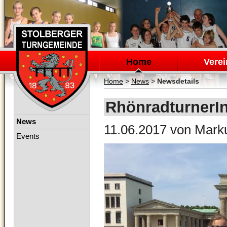
Navigation
überspringen
Home
Verei
Home
>
News
>
Newsdetails
RhönradturnerIn
Navigation
News
11.06.2017
von Mark
überspringen
Events