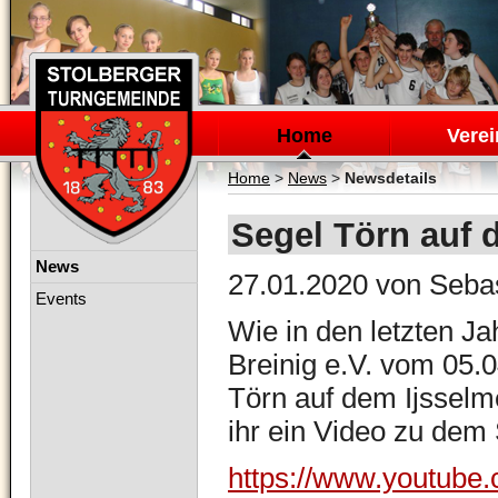
Navigation
überspringen
Home
Verei
Home
>
News
>
Newsdetails
Segel Törn auf 
Navigation
News
27.01.2020
von Sebas
überspringen
Events
Wie in den letzten Ja
Breinig e.V. vom
05.0
Törn auf dem Ijsselme
ihr ein Video zu dem 
https://www.youtube