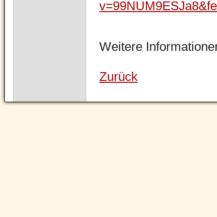
v=99NUM9ESJa8&fea
Weitere Informationen
Zurück
Navigation
überspringen