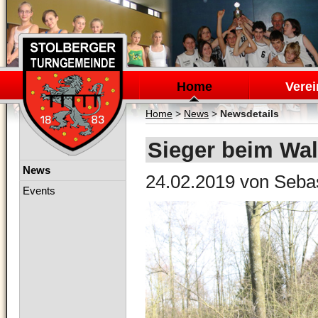
Navigation
überspringen
Home
Verei
Home
>
News
>
Newsdetails
Sieger beim Wal
Navigation
News
24.02.2019
von Sebas
überspringen
Events