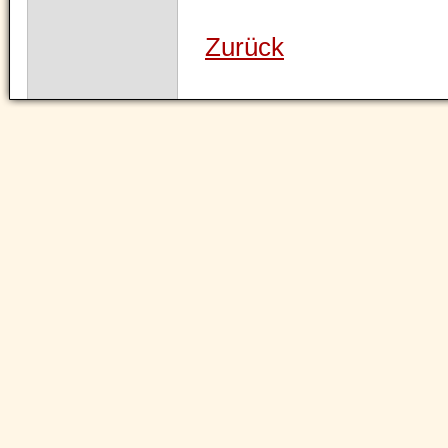
Zurück
Navigation
überspringen