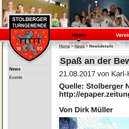
Navigation
überspringen
Home
Verei
Home
>
News
>
Newsdetails
Spaß an der Be
Navigation
News
21.08.2017
von Karl-
überspringen
Events
Quelle: Stolberger 
http://epaper.zeitu
Von Dirk Müller