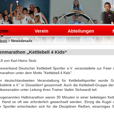
en
ome
Verein
Abteilungen
News
>
Newsdetails
nmarathon „Kettlebell 4 Kids“
18
von Karl-Heinz Stolz
sverband Deutscher Kettlebell Sportler e.V. veranstaltete zur Feier 
rathon unter dem Motto "Kettlebell 4 Kids".
er deutschlandweiten Veranstaltung für Kettlebellsportler wurde Ge
bsklinik e.V.“ in Düsseldorf gesammelt. Auch die Kettlebell-Gruppe d
tkameraden unter Leitung ihres Trainer Vadim Sichwardt teil.
ogenannten Halbmarathon waren 30 Minuten in einer beliebigen Kettle
e Hand so oft wie erforderlich gewechselt werden. Einzig die Kugel
er Sportler entschieden sich für die Disziplinen Reißen, einarmige