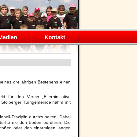
Medien
Kontakt
seines dreijährigen Bestehens einen
ld für den Verein „Elterninitiative
er Stolberger Turngemeinde nahm mit
bell-Disziplin durchzuhalten. Dabei
 durfte nie den Boden berühren. Die
s Stoßen oder den einarmigen langen