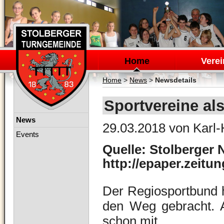
Navigation
überspringen
Home
Verei
Home
>
News
>
Newsdetails
Sportvereine al
Navigation
News
29.03.2018
von Karl-
überspringen
Events
Quelle: Stolberger 
http://epaper.zeitu
Der Regiosportbund ha
den Weg gebracht. A
schon mit.