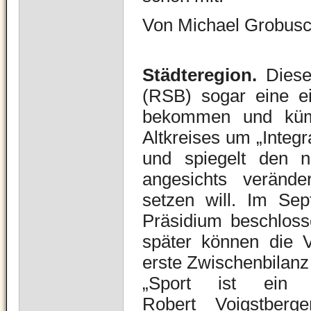
Von Michael Grobus
Städteregion.
Diese
(RSB) sogar eine ei
bekommen und küm
Altkreises um „Integ
und spiegelt den 
angesichts veränder
setzen will. Im Se
Präsidium beschloss
später können die Ve
erste Zwischenbilanz
„Sport ist ein we
Robert Voigstberg