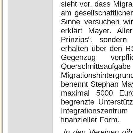
sieht vor, dass Migr
am gesellschaftliche
Sinne versuchen wir,
erklärt Mayer. Alle
Prinzips“, sondern
erhalten über den R
Gegenzug verpfl
Querschnittsaufg
Migrationshintergrun
benennt Stephan Maye
maximal 5000 Euro
begrenzte Unterstü
Integrationszentru
finanzieller Form.
„In den Vereinen gib