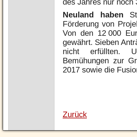
des Jahres nur noch 
Neuland haben
Stä
Förderung von Projek
Von den 12 000 Eur
gewährt. Sieben Anträ
nicht erfüllten. 
Bemühungen zur Grü
2017 sowie die Fusi
Zurück
Navigation
überspringen