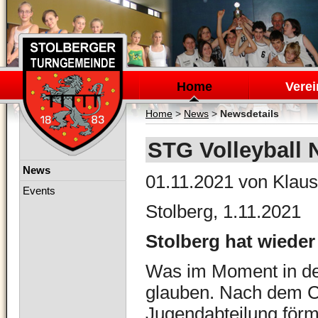
Navigation
überspringen
Home
Verei
Home
>
News
>
Newsdetails
STG Volleyball 
Navigation
News
01.11.2021
von Klaus
überspringen
Events
Stolberg, 1.11.2021
Stolberg hat wiede
Was im Moment in der 
glauben. Nach dem C
Jugendabteilung förm