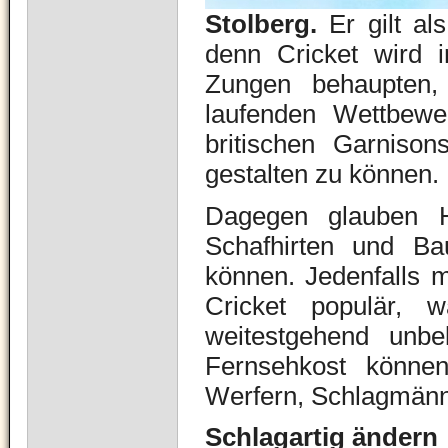
Stolberg.
Er gilt al
denn Cricket wird i
Zungen behaupten,
laufenden Wettbew
britischen Garnison
gestalten zu können.
Dagegen glauben Hi
Schafhirten und B
können. Jedenfalls 
Cricket populär, w
weitestgehend unbek
Fernsehkost könne
Werfern, Schlagmänne
Schlagartig ändern