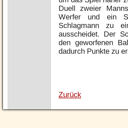
Duell zweier Mannsc
Werfer und ein S
Schlagmann zu ei
ausscheidet. Der Sc
den geworfenen Bal
dadurch Punkte zu erz
Zurück
Navigation
überspringen