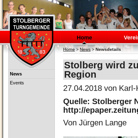
Navigation
überspringen
Home
Verei
Home
>
News
>
Newsdetails
Stolberg wird z
Region
Navigation
News
überspringen
Events
27.04.2018
von Karl-
Quelle: Stolberger 
http://epaper.zeitu
Von Jürgen Lange