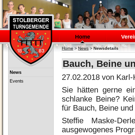
Navigation
überspringen
Home
Verei
Home
>
News
>
Newsdetails
Bauch, Beine u
Navigation
News
27.02.2018
von Karl-
überspringen
Events
Sie hätten gerne ei
schlanke Beine? Kei
für Bauch, Beine und
Steffie Maske-Der
ausgewogenes Progra